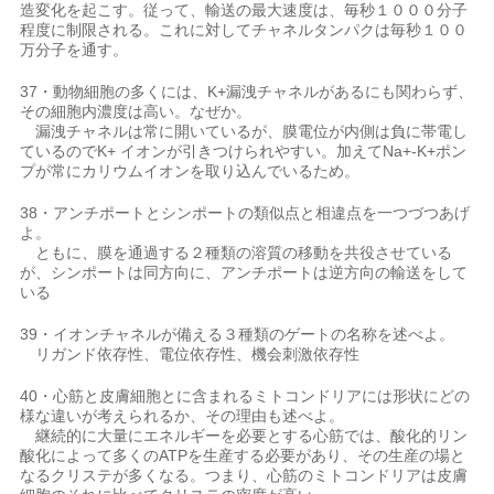
造変化を起こす。従って、輸送の最大速度は、毎秒１０００分子
程度に制限される。これに対してチャネルタンパクは毎秒１００
万分子を通す。
37・動物細胞の多くには、K+漏洩チャネルがあるにも関わらず、
その細胞内濃度は高い。なぜか。
漏洩チャネルは常に開いているが、膜電位が内側は負に帯電し
ているのでK+ イオンが引きつけられやすい。加えてNa+-K+ポン
プが常にカリウムイオンを取り込んでいるため。
38・アンチポートとシンポートの類似点と相違点を一つづつあげ
よ。
ともに、膜を通過する２種類の溶質の移動を共役させている
が、シンポートは同方向に、アンチポートは逆方向の輸送をして
いる
39・イオンチャネルが備える３種類のゲートの名称を述べよ。
リガンド依存性、電位依存性、機会刺激依存性
40・心筋と皮膚細胞とに含まれるミトコンドリアには形状にどの
様な違いが考えられるか、その理由も述べよ。
継続的に大量にエネルギーを必要とする心筋では、酸化的リン
酸化によって多くのATPを生産する必要があり、その生産の場と
なるクリステが多くなる。つまり、心筋のミトコンドリアは皮膚