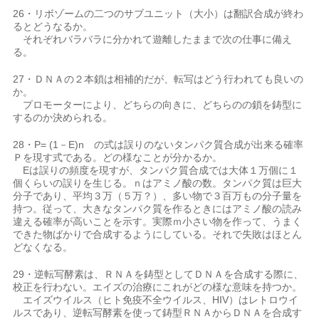
26・リボゾームの二つのサブユニット（大小）は翻訳合成が終わ
るとどうなるか。
それぞれバラバラに分かれて遊離したままで次の仕事に備え
る。
27・ＤＮＡの２本鎖は相補的だが、転写はどう行われても良いの
か。
プロモーターにより、どちらの向きに、どちらのの鎖を鋳型に
するのか決められる。
28・P= (1－E)n の式は誤りのないタンパク質合成が出来る確率
Ｐを現す式である。どの様なことが分かるか。
Eは誤りの頻度を現すが、タンパク質合成では大体１万個に１
個くらいの誤りを生じる。ｎはアミノ酸の数。タンパク質は巨大
分子であり、平均３万（５万？）、多い物で３百万もの分子量を
持つ。従って、大きなタンパク質を作るときにはアミノ酸の読み
違える確率が高いことを示す。実際ｍ小さい物を作って、うまく
できた物ばかりで合成するようにしている。それで失敗はほとん
どなくなる。
29・逆転写酵素は、ＲＮＡを鋳型としてＤＮＡを合成する際に、
校正を行わない。エイズの治療にこれがどの様な意味を持つか。
エイズウイルス（ヒト免疫不全ウイルス、HIV）はレトロウイ
ルスであり、逆転写酵素を使って鋳型ＲＮＡからＤＮＡを合成す