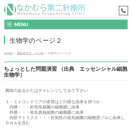
MENU
生物学のページ２
HOME
»
運動器疾患、その他
»
生物学のページ２
ちょっとした問題演習 （出典 エッセンシャル細胞
生物学）
興味のあるかたはチャレンジしてみて下さい
１・ミトコンドリアの各部はどの様な由来を持つか
内膜・・・好気性細菌の細胞膜に由来
外膜・・・祖先真核細胞の細胞膜に由来
内部マトリクス・・・好気性の祖先細菌の細胞質ゾルに由来し
ＤＮＡを含む