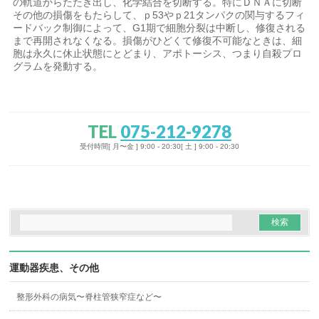
の軌道からたたき出し、化学結合を切断する。特にＤＮＡに切断
その他の損傷をもたらして、ｐ53やｐ21タンパクの関与するフィ
ードバック制御によって、G1期で細胞分裂は中断し、修復される
まで再開されなくなる。損傷がひどくて修復不可能なときは、細
胞は永久に休止状態にとどまり、アポトーシス、つまり自殺プロ
グラムを発動する。
TEL
075-212-9278
受付時間[ 月〜金 ] 9:00 - 20:30[ 土 ] 9:00 - 20:30
運動器疾患、その他
整形外科の病気〜脊柱管狭窄症など〜