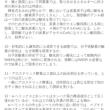
９・糖と脂質において同重量では、取り出せるエネルギーに約２
倍の差があるのは何故か。
構造式をみれば明らかで、糖においては炭素原子は既に酸化を
受けている（酸素原子がたくさん）。しかし、脂肪酸のアシル鎖
は一つ目の炭素以外は酸化を受けていない。
そのためグルコースでは、炭素２個がクエン酸回路に入る前に
脱落して二酸化炭素になり、４個がアセチルCoAになる。しか
し、脂肪酸では全ての炭素がアセチルCoAになりクエン酸回路に
入り、効率がよい。
10・好気的にも嫌気的にも成長できる細胞では、分子状酸素の酸
素の存在は、なぜ発酵を阻害するか。
分子状酸素の存在下では、酸化的リン酸化によって細胞内の
NADHは殆どが、NAD+に変換される。発酵にはNADH が必要な
ので結果として阻害されてしまう。
11・アロステリック酵素は２個以上の結合部位を持っている、と
いうのは正しいか。
一般にアロステリック酵素は、活性部位とは異なる部位で別の
分子１個かそれ以上と結合して調節を受ける。
12・α-ヘリックスとβ-シートはタンパク質の構成成分として広く
使われているが、それはどの様な共通の性質による物か。
α-ヘリックスの中とβ-シートの中央に近い部分では、ペプチド
結合はすべて水素結合を形成するのに使われる。このためにこれ