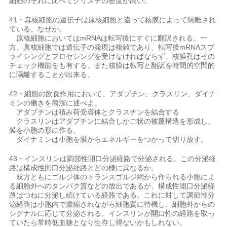
細胞のそれに比べてクリステの密度が高い。
41・真核細胞の遺伝子は原核細胞と違って核膜によって隔離され
ている。なぜか。
原核細胞においてはmRNAは転写後にすぐに翻訳される。一
方、真核細胞では遺伝子の発現は複雑であり、転写後mRNAスプ
ライシングとプロセシングを受けなければならず、核膜孔はその
チェック機能をも有する。また核膜は転写と翻訳を時間的空間的
に隔離することが出来る。
42・細胞の飲食作用において、アダプチン、クラスリン、ダイナ
ミンの働きを簡潔に述べよ。
アダプチンは積み荷受容体とクラスチンを結合する
クラスリンはアダプチンに結合しかご状の被覆構造を形成し、
膜を小胞の形に作る。
ダイナミンは小胞を膜からエネルギーをつかって切り放す。
43・インスリンは調節性開口分泌経路で分泌される。この分泌経
路は構成性開口分泌経路とどの様に異なるか。
双方ともにゴルジ体のトランスゴルジ網から作られる小胞によ
る細胞外へのタンパク質などの放出であるが、構成性開口分泌経
路はつねに分泌し続けている経路である。これに対して調節性分
泌経路は小胞内で濃縮されながら細胞質に待機し、細胞外からの
シグナルに応じて分泌される。インスリンが開口性の経路を取っ
ていたら常時低血糖となり生存し得ないかもしれない。