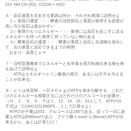
CO- NH-CH (R2) -COOH + H2O
６・反応速度を左右する要因は何か、それぞれ簡潔に説明せよ
１）基質の濃度・・・酵素の活性部位と基質が衝突する頻度が
高い方が反応は進みやすい
２）衝突のもつエネルギー・・・衝突には反応を起こすに足る
エネルギーを持った衝突と持っていない物がある
３）酵素反応の速度・・・酵素が基質と反応し生成物を放出し
て、次の基質と反応できるまでの時間
おまけ・温度とｐＨ
７・活性型運搬体でエネルギーと化学基を両方転移出来る物を例
をあげて説明せよ
ATPはエネルギーとリン酸基の両方、あるいは片方を与える
ことが出来る。
８・ヒトは休息時、一日４０ｋｇのATPを加水分解する。これだ
けのエネルギーを精製するにはどれだけのグルコースが必要か。
（Ｈ、Ｃ、Ｎ、Ｏ、Ｐは１、12、14、16、31として、ATPの分
子式は「C10H12O13N5P3 」として計算せよ）
ATPの分子量は503、グルコースは180である。従って一日に必
要なATPは約80molであり、ブドウ糖１molから38molのATPが出
来るから、あとは計算だけ！