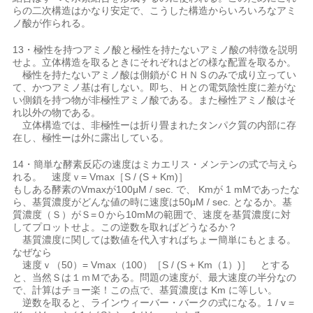
らの二次構造はかなり安定で、こうした構造からいろいろなアミ
ノ酸が作られる。
13・極性を持つアミノ酸と極性を持たないアミノ酸の特徴を説明
せよ。立体構造を取るときにそれぞれはどの様な配置を取るか。
極性を持たないアミノ酸は側鎖がＣＨＮＳのみで成り立ってい
て、かつアミノ基は有しない。即ち、Ｈとの電気陰性度に差がな
い側鎖を持つ物が非極性アミノ酸である。また極性アミノ酸はそ
れ以外の物である。
立体構造では、非極性ーは折り畳まれたタンパク質の内部に存
在し、極性ーは外に露出している。
14・簡単な酵素反応の速度はミカエリス・メンテンの式で与えら
れる。 速度ｖ= Vmax［S / (S + Km)］
もしある酵素のVmaxが100μM / sec. で、 Kmが 1 mMであったな
ら、基質濃度がどんな値の時に速度は50μM / sec. となるか。基
質濃度（Ｓ）がＳ=０から10mMの範囲で、速度を基質濃度に対
してプロットせよ。この逆数を取ればどうなるか？
基質濃度に関しては数値を代入すればちょー簡単にもとまる。
なぜなら
速度ｖ（50）= Vmax（100）［S / (S + Km（1）)］ とする
と、当然Ｓは１ｍＭである。問題の速度が、最大速度の半分なの
で、計算はチョー楽！この点で、基質濃度は Km に等しい。
逆数を取ると、ラインウィーバー・バークの式になる。1 / v =