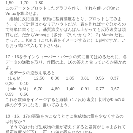
1,50 1,70 1,80
このデータをプロットしたグラフを作り、それを使ってKmと
Vmaxを算出せよ。
縦軸に反応速度、横軸に基質濃度をとり、プロットしてみよ
う。そして計算はかなりアバウトだが、表を作ればすぐ分かるの
で簡単に書くと…。基質濃度がばんばん上がっても反応速度は頭
打ちだ。だからVmaxは（多分…でいいかな？）２μM/min.だね。
きっと…。Kmは（これも表をイメージすると）１μMですが、い
ちおう式に代入して下さいね。
17・16をラインウィーバー・バークの式に当てはめるために、各
データの逆数を取り、作図の上、16の答えと合っているか確かめ
よ。
各データの逆数を取ると
（1 /μＭ） 12,50 8,30 1,85 0,81 0,56 0,37
0,20 0,10
（min. /μＭ） 6,70 4,80 1,40 0,91 0,77 0,67
0,59 0,56
これら数値をイメージすると縦軸（1 / 反応速度）切片が0,5の直
線のグラフになる。書いてみよう。
18・16、17の実験をおこなうときに生成物の量を少なくするの
は何故か？
そうでなければ生成物の量が増えすぎると基質がじゃまされて
反応速度が低下し、正しい値が得られないから。