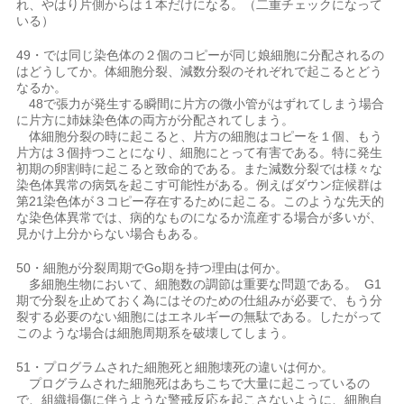
れ、やはり片側からは１本だけになる。（二重チェックになって
いる）
49・では同じ染色体の２個のコピーが同じ娘細胞に分配されるの
はどうしてか。体細胞分裂、減数分裂のそれぞれで起こるとどう
なるか。
48で張力が発生する瞬間に片方の微小管がはずれてしまう場合
に片方に姉妹染色体の両方が分配されてしまう。
体細胞分裂の時に起こると、片方の細胞はコピーを１個、もう
片方は３個持つことになり、細胞にとって有害である。特に発生
初期の卵割時に起こると致命的である。また減数分裂では様々な
染色体異常の病気を起こす可能性がある。例えばダウン症候群は
第21染色体が３コピー存在するために起こる。このような先天的
な染色体異常では、病的なものになるか流産する場合が多いが、
見かけ上分からない場合もある。
50・細胞が分裂周期でGo期を持つ理由は何か。
多細胞生物において、細胞数の調節は重要な問題である。 G1
期で分裂を止めておく為にはそのための仕組みが必要で、もう分
裂する必要のない細胞にはエネルギーの無駄である。したがって
このような場合は細胞周期系を破壊してしまう。
51・プログラムされた細胞死と細胞壊死の違いは何か。
プログラムされた細胞死はあちこちで大量に起こっているの
で、組織損傷に伴うような警戒反応を起こさないように、細胞自