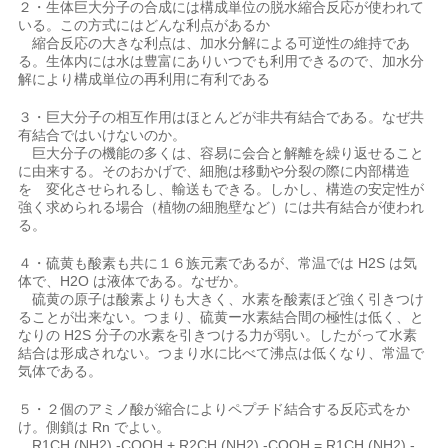
２・生体巨大分子の合成には構成単位の脱水縮合反応が使われて
いる。この方式にはどんな利点があるか
縮合反応の大きな利点は、加水分解による可逆性の維持であ
る。生体内には水は豊富にありいつでも利用できるので、加水分
解により構成単位の再利用に有利である
３・巨大分子の相互作用はほとんどが非共有結合である。なぜ共
有結合ではいけないのか。
巨大分子の機能の多くは、容易に会合と解離を繰り返せること
に由来する。そのおかげで、細胞は移動や分裂の際に内部構造
を 変化させられるし、輸送もできる。しかし、構造の安定性が
強く求められる場合（植物の細胞壁など）には共有結合が使われ
る。
４・硫黄も酸素も共に１６族元素であるが、常温では H2S は気
体で、H2O は液体である。なぜか。
硫黄の原子は酸素よりも大きく、水素を酸素ほど強く引きつけ
ることが出来ない。つまり、硫黄ー水素結合間の極性は低く、と
なりの H2S 分子の水素を引きつける力が弱い。したがって水素
結合は形成されない。つまり水に比べて沸点は低くなり、常温で
気体である。
５・２個のアミノ酸が縮合によりペプチド結合する反応式をか
け。側鎖は Rn でよい。
R1CH (NH2) -COOH + R2CH (NH2) -COOH = R1CH (NH2) -