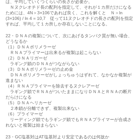
は、平均していくつくらいの長さが必要か。
Ｎヌクレオチド長の配列を指定して、それが１カ所だけになる
ためには、4N＞3×106であれば良く、これを解くと Ｎ＞ln
(3×106) / ln 4 = 10,7 従って11ヌクレオチドの長さの配列を指定
すれば、平均して１カ所しか存在しないことになる。
22・ＤＮＡの複製について、次にあげるタンパク質が無い場合、
どうなるか
（1）ＤＮＡポリメラーゼ
ＲＮＡプライマーは出来るが複製は起こらない
（2）ＤＮＡリガーゼ
ラギング鎖のＤＮＡがつながらない
（3）ＤＮＡポリメラーゼの止め金
ＤＮＡポリメラーゼがしょっちゅうはずれて、なかなか複製が
進まない
（4）ＲＮＡプライマーを除去するヌクレアーゼ
ラギング鎖でＲＮＡがついたままになりＤＮＡとＲＮＡの断片
だらけになる
（5）ＤＮＡヘリカーゼ
２本鎖が分離できず、複製出来ない
（6）プライマーゼ
リーディング鎖でもラギング鎖でもＲＮＡプライマーが合成さ
れないと複製は始まらない
23・GC塩基対はAT塩基対より安定であるのは何故か