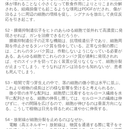
体が壊れることなく小さくなって飲食作用によりとりこまれ分解
される。組織損傷でも起こるような壊死はPDGFがだされ、傷が
治るように周辺の細胞の増殖を促し、シグナルを放出して炎症反
応を引き起こす。
52・腫瘍抑制遺伝子をヒトのあらゆる細胞で並外れて高濃度に発
現させれば、ガンを治療できるだろうか。
腫瘍抑制遺伝子の正常な機能は、抗増殖遺伝子であり、細胞周
期を停止させるタンパク質を指令している。正常な分裂の際に
は、これらのタンパク質は、作動しないようになっている必要が
ある。あらゆる細胞でこれらのタンパク質が過剰に発現されれ
ば、そのスイッチを切っておく装置が足りなくなって、細胞分裂
が止まってしまう。そうなればガンは治るかも知れないが、患者
も死んでしまう。
53・暗闇で育つ芽生えの中で、茎の細胞の微小管は水平に並ぶ。
これより植物の成長はどの様な影響を受けると考えられるか。
微小管の水平な配列は、細胞壁に沈着するセルロース繊維を水
平に配列させる。細胞の伸長し際しては、セルロースの繊維は伸
びずに、その間隔を広げるので、細胞が伸びるのは垂直方向にな
る。こうして植物は日光を得るために速やかに伸長する。
54・放射線が細胞分裂を止めるのはなぜか。
電離（高エネルギー）放射線は、物質を通過する際に電子をそ