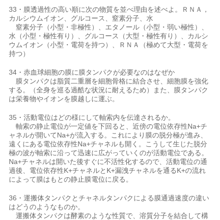
33・膜透過性の高い順に次の物質を並べ理由を述べよ。ＲＮＡ，
カルシウムイオン、グルコース、窒素分子、水
窒素分子（小型・非極性）、エタノール（小型・弱い極性）、
水（小型・極性有り）、グルコース（大型・極性有り）、カルシ
ウムイオン（小型・電荷を持つ）、ＲＮＡ（極めて大型・電荷を
持つ）
34・赤血球細胞の膜に膜タンパクが必要なのはなぜか
膜タンパクは脂質二重層を細胞骨格に結合させ、細胞膜を強化
する。（全身を巡る過酷な状況に耐えるため）また、膜タンパク
は栄養物やイオンを膜越しに運ぶ。
35・活動電位はどの様にして軸索内を伝達されるか。
軸索の静止電位が一定値を下回ると、近傍の電位依存性Na+チ
ャネルが開いてNa+が流入する。これにより膜の脱分極が進み、
遠くにある電位依存性Na+チャネルも開く。こうして生じた脱分
極の波が軸索に沿って迅速に広がっていくのが活動電位である。
Na+チャネルは開いた後すぐに不活性化するので、活動電位の通
過後、電位依存性K+チャネルとK+漏洩チャネルを通るK+の流れ
によって膜はもとの静止膜電位に戻る。
36・運搬体タンパクとチャネルタンパクによる膜通過速度の違い
はどうのようなものか。
運搬体タンパクは酵素のような性質で、溶質分子を結合して構