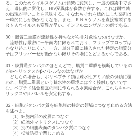
る。このためウイルスゲノムは頻繁に変異し、一度の感染中でさ
え、遺伝的に変化し、HIV変異体が多数存在する。これは耐性菌
の出現が早いことを意味する。すなわちそれを標的にした薬剤は
一時的にしか効かなくなる。また、ＲＮＡゲノムを直接複製する
ＲＮＡウイルスも変異が早い。インフルエンザがこの例である。
30・脂質二重膜が流動性を持ちながら非対象性なのはなぜか。
流動性は厳密に一平面内に限られており、フリップフロップは
かなり起こりにくい。一方、単分子膜に挿入された特定の脂質分
子はフリッパーゼが働かない限りその場にとどまるからである。
31・膜貫通タンパクのほとんどで、脂質二重膜を横断しているの
がα-ヘリックスかβ-バレルなのはなぜか
どちらの場合も、ポリペプチド鎖は疎水性アミノ酸の側鎖に覆
われ、脂質二重層という疎水性の環境には全く接触しないです
む。ペプチド結合相互の間に作られる水素結合が、これらをα-ヘ
リックスやβ-バレルを安定化する。
32・細胞がタンパク質を細胞膜の特定の領域につなぎ止める方法
を述べよ。
（1）細胞内部の皮層につなぐ
（2）細胞外マトリクスにつなぐ
（3）別の細胞表面のタンパク質につなぐ
（4）拡散防壁で閉じこめる