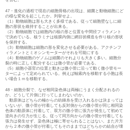
47・進化の過程で現在の細胞骨格の出現は、細菌と動物細胞にど
の様な変化を起こしたか。列挙せよ。
（1）動物細胞は形も大きく多様である。従って細胞壁なしに細
胞の形状を維持することが出来る。
（2）動物細胞では細胞内の核の形と位置を中間径フィラメント
で決めている。核ラミナは核膜内側に網目状構造を作り核の形状
を保持する。
（3）動物細胞は細胞の形を変化させる必要がある。アクチンフ
ィラメントとミオシンモーターがそれを可能にする
（4）動物細胞のゲノムは細菌のそれよりも大きく多い。細胞分
裂の時に正しく配分するには微小管が必要である。
（5）細胞小器官の位置と動きは微小管に沿って動く微小管モー
ターによって定められている。例えば軸索内を移動する小胞は長
い場合１ｍを移動する。
48・細胞分裂で、なぜ相同染色体は両極にうまく分配されるの
か。どうして片側に行ってしまわないのか。
動原体はどちらの極からの紡錘糸を受け入れるかは決まっては
いないが、微小管が付着しても反対側からの微小管が同じ相同染
色体の動原体に付着して、双方の微小管に張力が発生して初めて
逆向きの引力が生じる。従って同方向からの微小管が付着しても
張力は発生せず、染色体は極に寄せられることはない。また片方
から２本の微小管が付着してもそのままではどちらかの結合が壊