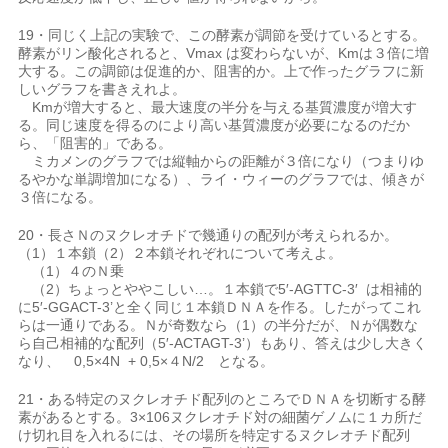
19・同じく上記の実験で、この酵素が調節を受けているとする。
酵素がリン酸化されると、Vmax は変わらないが、Kmは３倍に増
大する。この調節は促進的か、阻害的か。上で作ったグラフに新
しいグラフを書きえれよ。
Kmが増大すると、最大速度の半分を与える基質濃度が増大す
る。同じ速度を得るのにより高い基質濃度が必要になるのだか
ら、「阻害的」である。
ミカメンのグラフでは縦軸からの距離が３倍になり（つまりゆ
るやかな単調増加になる）、ライ・ウィーのグラフでは、傾きが
３倍になる。
20・長さＮのヌクレオチドで幾通りの配列が考えられるか。
（1）１本鎖（2）２本鎖それぞれについて考えよ。
（1）４のＮ乗
（2）ちょっとややこしい…。１本鎖で5′-AGTTC-3′ は相補的
に5′-GGACT-3’と全く同じ１本鎖ＤＮＡを作る。したがってこれ
らは一通りである。Ｎが奇数なら（1）の半分だが、Ｎが偶数な
ら自己相補的な配列（5′-ACTAGT-3’）もあり、答えは少し大きく
なり、 0,5×4N + 0,5×４N/2 となる。
21・ある特定のヌクレオチド配列のところでＤＮＡを切断する酵
素があるとする。3×106ヌクレオチド対の細菌ゲノムに１カ所だ
け切れ目を入れるには、その場所を特定するヌクレオチド配列