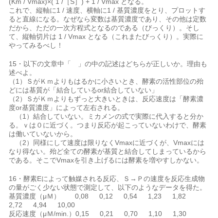
(Km / Vmax)×( 1 /［S］) + 1 / Vmax となる。
これで、縦軸に1 / 速度、横軸に1 / 基質濃度をとり、プロットす
ると直線になる。なぜなら変数は基質濃度であり、その他は定数
だから、ただの一次方程式となるのである（びっくり）。そし
て、縦軸切片は 1 / Vmax となる（これまたびっくり）。実際に
やってみるべし！
15・以下の文章中「 」の中の記述はどちらが正しいか。理由も
述べよ。
（1）ＳがＫｍよりもはるかに小さいとき、酵素の活性部位の殆
どには基質が「結合しているor結合していない」
（2）ＳがＫｍよりもずっと大きいときは、反応速度は「酵素濃
度or基質濃度」によって左右される。
（1）結合していない。ミカメンの式で実際に代入すると分か
る。ｖは０に近づく。つまり反応が起こっていないわけで、酵素
は働いていないから。
（2）同様にして速度は限りなくVmaxに近づくが、Vmaxには
なり得ない。殆ど全ての酵素が基質と結合してしまっているから
である。そこでVmaxを引き上げるには酵素を増やすしかない。
16・酵素Eによって触媒される反応、Ｓ→Ｐの速度を反応生成物
の量がごく少ない状態で測定して、以下のようなデータを得た。
基質濃度（μＭ） 0,08 0,12 0,54 1,23 1,82
2,72 4,94 10,00
反応速度（μＭ/min.）0,15 0,21 0,70 1,10 1,30