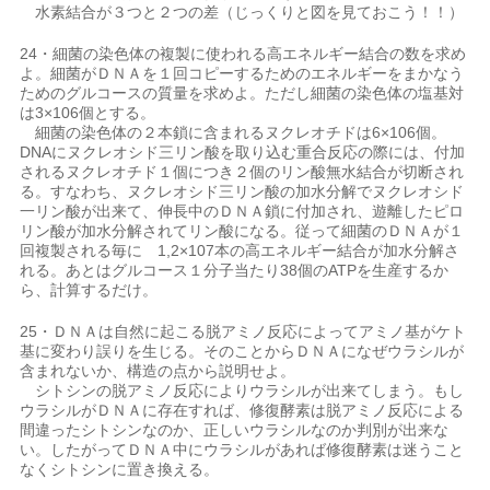
水素結合が３つと２つの差（じっくりと図を見ておこう！！）
24・細菌の染色体の複製に使われる高エネルギー結合の数を求め
よ。細菌がＤＮＡを１回コピーするためのエネルギーをまかなう
ためのグルコースの質量を求めよ。ただし細菌の染色体の塩基対
は3×106個とする。
細菌の染色体の２本鎖に含まれるヌクレオチドは6×106個。
DNAにヌクレオシド三リン酸を取り込む重合反応の際には、付加
されるヌクレオチド１個につき２個のリン酸無水結合が切断され
る。すなわち、ヌクレオシド三リン酸の加水分解でヌクレオシド
一リン酸が出来て、伸長中のＤＮＡ鎖に付加され、遊離したピロ
リン酸が加水分解されてリン酸になる。従って細菌のＤＮＡが１
回複製される毎に 1,2×107本の高エネルギー結合が加水分解さ
れる。あとはグルコース１分子当たり38個のATPを生産するか
ら、計算するだけ。
25・ＤＮＡは自然に起こる脱アミノ反応によってアミノ基がケト
基に変わり誤りを生じる。そのことからＤＮＡになぜウラシルが
含まれないか、構造の点から説明せよ。
シトシンの脱アミノ反応によりウラシルが出来てしまう。もし
ウラシルがＤＮＡに存在すれば、修復酵素は脱アミノ反応による
間違ったシトシンなのか、正しいウラシルなのか判別が出来な
い。したがってＤＮＡ中にウラシルがあれば修復酵素は迷うこと
なくシトシンに置き換える。