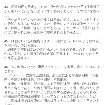
44・応答範囲を限定するために傍分泌型シグナル分子は生産部位
から遠くへは行かないようにする必要があるが、その方法を述べ
よ。
傍分泌型シグナル分子の多くは寿命が短く、放出されるとすぐ
に分解されるものが多い。また、分子によっては細胞外マトリク
スに付着して拡散できないものもある。またシナプス間隙のよう
にごく限られた狭い空間内に放出されるものもある。
45・細胞がCa+を細胞内シグナル伝達に使い、Na+のような物質
を用いないのは何故か。
細胞内の濃度はCa+の方がNa+よりも極めて低いので、少量の
Ca+の流入により濃度勾配は敏感に変化する。それはすなわち早
い反応を意味する。
46・次の細胞のうち中間径フィラメントを多量に含んでいるのは
どれか。
<アメーバ、皮膚の上皮細胞、消化管にある平滑筋細胞、大腸
菌、脊髄の神経細胞、精子細胞、植物細胞>
皮膚の上皮細胞、消化管にある平滑筋細胞、脊髄の神経細胞が
豊富に含んである。細胞が周囲の動きによって引っ張られたり押
されたりしても壊れないように支持する必要があるからである。
植物細胞の支持は細胞壁によってなされるので合わない。ただ
し、真核細胞では核膜の内側の核ラミナには中間径フィラメント
を含む。