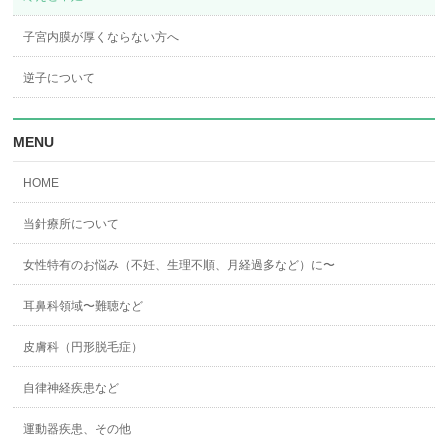
子宮内膜が厚くならない方へ
逆子について
MENU
HOME
当針療所について
女性特有のお悩み（不妊、生理不順、月経過多など）に〜
耳鼻科領域〜難聴など
皮膚科（円形脱毛症）
自律神経疾患など
運動器疾患、その他