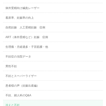
体外受精向け鍼灸レーザー
着床率、妊娠率の向上
自然妊娠 人工受精妊娠 症例
ART（体外受精など）妊娠 症例
生理痛・月経過多・子宮筋腫・他
不妊症の当院データ
男性不妊
不妊とスーパーライザー
患者様の声（妊娠出産編）
不妊、婦人科のQ&A
冷えと不妊