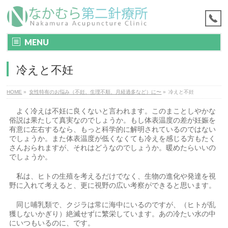
MENU
冷えと不妊
HOME
»
女性特有のお悩み（不妊、生理不順、月経過多など）に〜
»
冷えと不妊
よく冷えは不妊に良くないと言われます。このまことしやかな
俗説は果たして真実なのでしょうか。もし体表温度の差が妊娠を
有意に左右するなら、もっと科学的に解明されているのではない
でしょうか。また体表温度が低くなくても冷えを感じる方もたく
さんおられますが、それはどうなのでしょうか。暖めたらいいの
でしょうか。
私は、ヒトの生殖を考えるだけでなく、生物の進化や発達を視
野に入れて考えると、更に視野の広い考察ができると思います。
同じ哺乳類で、クジラは常に海中にいるのですが、（ヒトが乱
獲しないかぎり）絶滅せずに繁栄しています。あの冷たい水の中
にいつもいるのに、です。