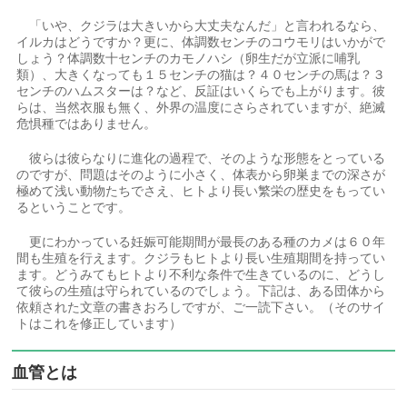
「いや、クジラは大きいから大丈夫なんだ」と言われるなら、
イルカはどうですか？更に、体調数センチのコウモリはいかがで
しょう？体調数十センチのカモノハシ（卵生だが立派に哺乳
類）、大きくなっても１５センチの猫は？４０センチの馬は？３
センチのハムスターは？など、反証はいくらでも上がります。彼
らは、当然衣服も無く、外界の温度にさらされていますが、絶滅
危惧種ではありません。
彼らは彼らなりに進化の過程で、そのような形態をとっている
のですが、問題はそのように小さく、体表から卵巣までの深さが
極めて浅い動物たちでさえ、ヒトより長い繁栄の歴史をもってい
るということです。
更にわかっている妊娠可能期間が最長のある種のカメは６０年
間も生殖を行えます。クジラもヒトより長い生殖期間を持ってい
ます。どうみてもヒトより不利な条件で生きているのに、どうし
て彼らの生殖は守られているのでしょう。下記は、ある団体から
依頼された文章の書きおろしですが、ご一読下さい。（そのサイ
トはこれを修正しています）
血管とは