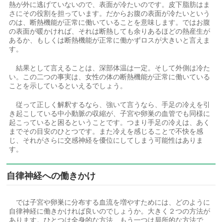
熱が外に逃げていないので、表面が冷たいのです。皮下脂肪はま
さにその役割を担っています。だからお腹の表面が冷たいという
のは、断熱機能が正常に働いていることを意味します。ではお腹
の表面が暖かければ、それは断熱しても余りあるほどの熱産生が
あるか、もしくは断熱機能が正常に働かずロスが大きいと言えま
す。
結果として言えることは、深部体温は一定。そして外側は冷た
い。この二つの事実は、女性の体の断熱機能が正常に働いている
ことを示しているといえるでしょう。
従って正しく解釈するなら、強いて言うなら、手足の冷えを引
き起こしている中小動脈の収縮が、子宮や卵巣の血管でも同様に
起こっていると困るということです。つまり手足の冷えは、あく
までその目安のひとつです。また冷えを感じることで不快を感
じ、それがさらに交感神経を優位にしてしまう可能性はありま
す。
自律神経への働きかけ
では子宮や卵巣に分布する血流を増やすためには、どのように
自律神経に働きかければ良いのでしょうか。大きく２つの方法が
あります。ひとつは全身的な方法、もう一つは局所的な方法で