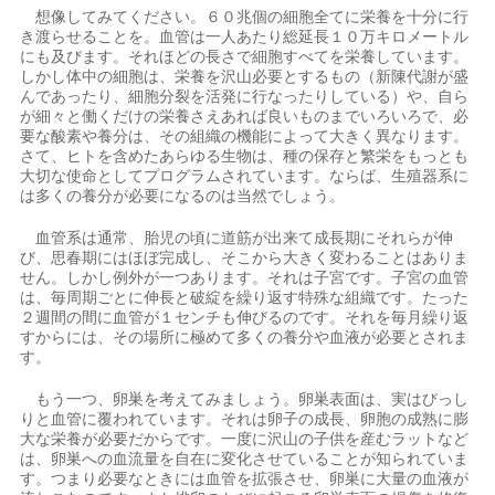
想像してみてください。６０兆個の細胞全てに栄養を十分に行
き渡らせることを。血管は一人あたり総延長１０万キロメートル
にも及びます。それほどの長さで細胞すべてを栄養しています。
しかし体中の細胞は、栄養を沢山必要とするもの（新陳代謝が盛
んであったり、細胞分裂を活発に行なったりしている）や、自ら
が細々と働くだけの栄養さえあれば良いものまでいろいろで、必
要な酸素や養分は、その組織の機能によって大きく異なります。
さて、ヒトを含めたあらゆる生物は、種の保存と繁栄をもっとも
大切な使命としてプログラムされています。ならば、生殖器系に
は多くの養分が必要になるのは当然でしょう。
血管系は通常、胎児の頃に道筋が出来て成長期にそれらが伸
び、思春期にはほぼ完成し、そこから大きく変わることはありま
せん。しかし例外が一つあります。それは子宮です。子宮の血管
は、毎周期ごとに伸長と破綻を繰り返す特殊な組織です。たった
２週間の間に血管が１センチも伸びるのです。それを毎月繰り返
すからには、その場所に極めて多くの養分や血液が必要とされま
す。
もう一つ、卵巣を考えてみましょう。卵巣表面は、実はびっし
りと血管に覆われています。それは卵子の成長、卵胞の成熟に膨
大な栄養が必要だからです。一度に沢山の子供を産むラットなど
は、卵巣への血流量を自在に変化させていることが知られていま
す。つまり必要なときには血管を拡張させ、卵巣に大量の血液が