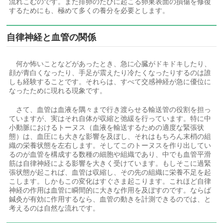
流れこむのです。また排卵のたびに起こる卵巣表面の損傷を修復
するためにも、極めて多くの養分を必要とします。
自律神経と血管の関係
何か怖いことなどがあったとき、急に心臓がドキドキしたり、
顔が青白くなったり、手足が震えたり冷たくなったりするのは誰
しも経験することです。それらは、すべて交感神経が急に優位に
なったために現れる現象です。
さて、血管は血液を隅々まで行き渡らせる輸送管の役割を担っ
ていますが、実はそれ自体が収縮と弛緩を行っています。特に中
小動脈におけるトーヌス（血液を輸送するための適度な緊張状
態）は、血圧にも大きな影響を及ぼし、それはもちろん末梢の組
織の栄養状態を左右します。そしてこのトーヌスを作り出してい
るのが血管を構成する数種の細胞や組織であり、中でも血管平滑
筋は自律神経による影響を大きく受けています。もしそこに過緊
張状態が起これば、血管は収縮し、その先の組織に栄養不足を起
こします。しかもこの変化はすぐさま起こります。これほど自律
神経の作用は血管に瞬間的に大きな作用を及ぼすのです。ならば
鍼灸が有効に作用するなら、血管の動きを計測できるのでは、と
考えるのは自然な流れです。