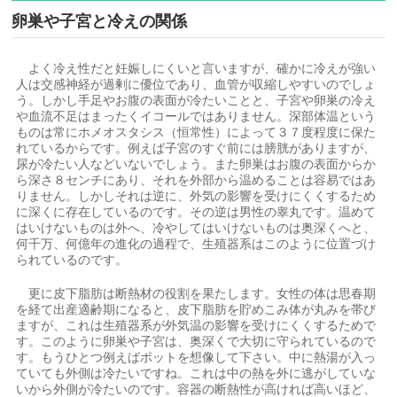
卵巣や子宮と冷えの関係
よく冷え性だと妊娠しにくいと言いますが、確かに冷えが強い
人は交感神経が過剰に優位であり、血管が収縮しやすいのでしょ
う。しかし手足やお腹の表面が冷たいことと、子宮や卵巣の冷え
や血流不足はまったくイコールではありません。深部体温という
ものは常にホメオスタシス（恒常性）によって３７度程度に保た
れているからです。例えば子宮のすぐ前には膀胱がありますが、
尿が冷たい人などいないでしょう。また卵巣はお腹の表面からか
ら深さ８センチにあり、それを外部から温めることは容易ではあ
りません。しかしそれは逆に、外気の影響を受けにくくするため
に深くに存在しているのです。その逆は男性の睾丸です。温めて
はいけないものは外へ、冷やしてはいけないものは奥深くへと、
何千万、何億年の進化の過程で、生殖器系はこのように位置づけ
られているのです。
更に皮下脂肪は断熱材の役割を果たします。女性の体は思春期
を経て出産適齢期になると、皮下脂肪を貯めこみ体が丸みを帯び
ますが、これは生殖器系が外気温の影響を受けにくくするためで
す。このように卵巣や子宮は、奥深くで大切に守られているので
す。もうひとつ例えばポットを想像して下さい。中に熱湯が入っ
ていても外側は冷たいですね。これは中の熱を外に逃がしていな
いから外側が冷たいのです。容器の断熱性が高ければ高いほど、