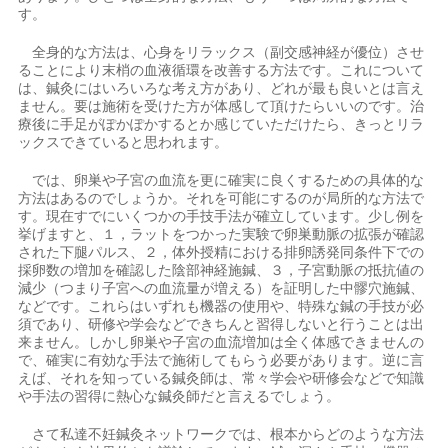
す。
全身的な方法は、心身をリラックス（副交感神経が優位）させ
ることにより末梢の血液循環を改善する方法です。これについて
は、鍼灸にはいろいろな考え方があり、どれが最も良いとは言え
ません。要は施術を受けた方が体感して頂けたらいいのです。治
療後に手足がぽかぽかするとか感じていただけたら、きっとリラ
ックスできていると思われます。
では、卵巣や子宮の血流を更に確実に良くするための具体的な
方法はあるのでしょうか。それを可能にするのが局所的な方法で
す。現在すでにいくつかの手技手法が確立しています。少し例を
挙げますと、１，ラットをつかった実験で卵巣動脈の拡張が確認
された下腿パルス、２，体外授精における排卵誘発同条件下での
採卵数の増加を確認した陰部神経施鍼、３，子宮動脈の抵抗値の
減少（つまり子宮への血流量が増える）を証明した中髎穴施鍼、
などです。これらはいずれも機器の使用や、特殊な鍼の手技が必
須であり、研修や学会などできちんと習得しないと行うことは出
来ません。しかし卵巣や子宮の血流増加は全く体感できませんの
で、確実に有効な手法で施術してもらう必要があります。逆に言
えば、それを知っている鍼灸師は、常々学会や研修会などで知識
や手法の習得に熱心な鍼灸師だと言えるでしょう。
さて私達不妊鍼灸ネットワークでは、根本からどのような方法